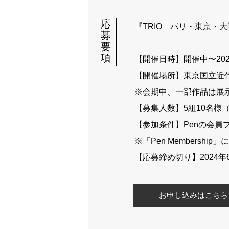
応
『TRIO パリ・東京・
募
要
項
【開催日時】開催中〜202
【開催場所】東京国立近代
※会期中、一部作品は展
【募集人数】5組10名様
【参加条件】Penの会員プロ
※「Pen Members
【応募締め切り】2024年6
お申し込みはこちら