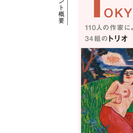
ン
ト
概
要