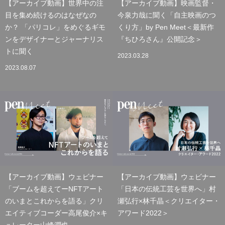
【アーカイブ動画】世界中の注
【アーカイブ動画】映画監督・
目を集め続けるのはなぜなの
今泉力哉に聞く「自主映画のつ
か？ 「パリコレ」をめぐるギモ
くり方」by Pen Meet＜最新作
ンをデザイナーとジャーナリス
『ちひろさん』公開記念＞
トに聞く
2023.03.28
2023.08.07
【アーカイブ動画】ウェビナー
【アーカイブ動画】ウェビナー
「ブームを超えてーNFTアート
「日本の伝統工芸を世界へ」村
のいまとこれからを語る」クリ
瀬弘行×林千晶＜クリエイター・
エイティブコーダー高尾俊介×キ
アワード2022＞