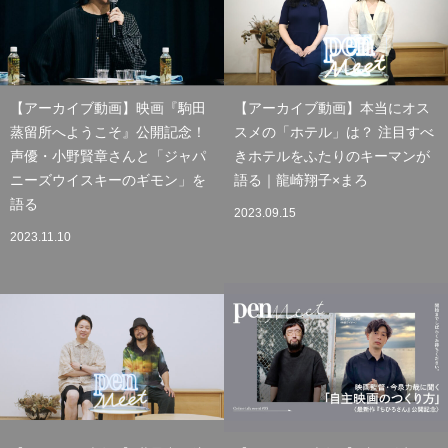
【アーカイブ動画】映画『駒田
【アーカイブ動画】本当にオス
蒸留所へようこそ』公開記念！
スメの「ホテル」は？ 注目すべ
声優・小野賢章さんと「ジャパ
きホテルをふたりのキーマンが
ニーズウイスキーのギモン」を
語る｜龍崎翔子×まろ
語る
2023.09.15
2023.11.10