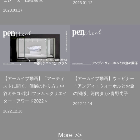
ュレーター山峰潤也
2023.01.12
2023.03.17
【アーカイブ動画】「アーティ
【アーカイブ動画】ウェビナー
ストに聞く、個展の作り方」中
「アンディ・ウォーホルとお金
谷ミチコ×北川フラム＜クリエイ
の関係」河内タカ×青野尚子
ター・アワード2022＞
2022.11.14
2022.12.16
More >>