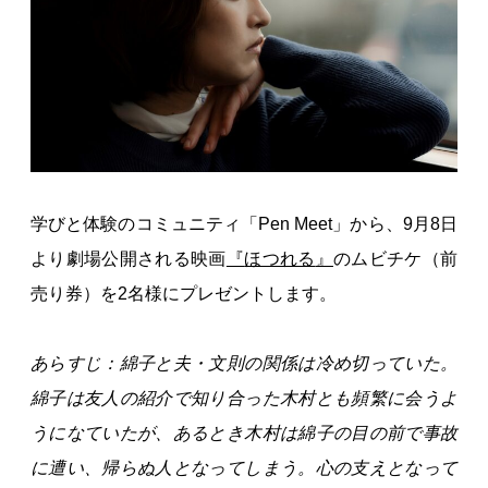
学びと体験のコミュニティ「Pen Meet」から、9月8日
より劇場公開される映画
『
ほつれる
』
のムビチケ（前
売り券）を2名様にプレゼントします。
あらすじ：綿子と夫・文則の関係は冷め切っていた。
綿子は友人の紹介で知り合った木村とも頻繁に会うよ
うになていたが、あるとき木村は綿子の目の前で事故
に遭い、帰らぬ人となってしまう。心の支えとなって