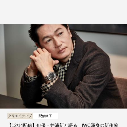
クリエイティブ
配信終了
【12/14配信】俳優・井浦新と語る、IWC渾身の新作腕